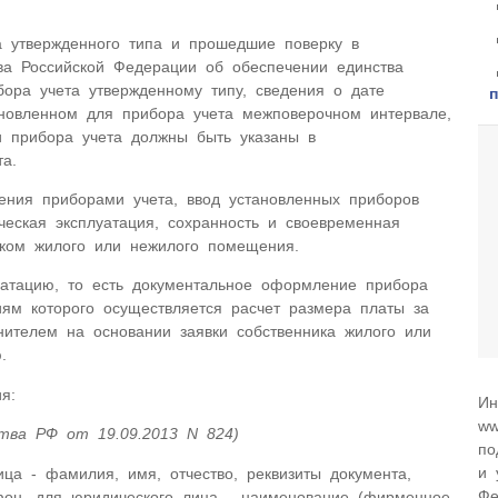
а утвержденного типа и прошедшие поверку в
тва Российской Федерации об обеспечении единства
ора учета утвержденному типу, сведения о дате
ановленном для прибора учета межповерочном интервале,
и прибора учета должны быть указаны в
а.
ния приборами учета, ввод установленных приборов
ческая эксплуатация, сохранность и своевременная
ком жилого или нежилого помещения.
уатацию, то есть документальное оформление прибора
иям которого осуществляется расчет размера платы за
нителем на основании заявки собственника жилого или
.
я:
Ин
ww
тва РФ от 19.09.2013 N 824)
по
и 
ца - фамилия, имя, отчество, реквизиты документа,
Фе
ефон, для юридического лица - наименование (фирменное