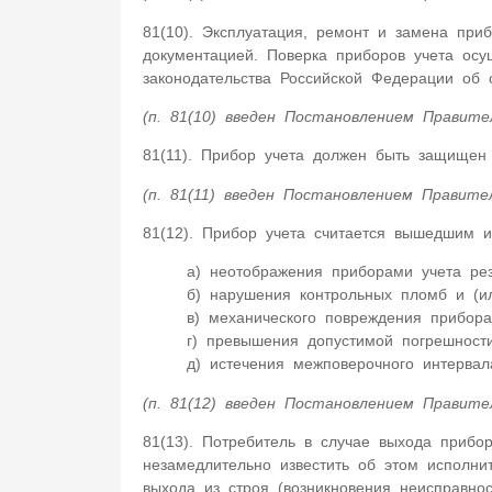
81(10). Эксплуатация, ремонт и замена приб
документацией. Поверка приборов учета осу
законодательства Российской Федерации об 
(п. 81(10) введен Постановлением Правите
81(11). Прибор учета должен быть защищен 
(п. 81(11) введен Постановлением Правите
81(12). Прибор учета считается вышедшим и
а) неотображения приборами учета рез
б) нарушения контрольных пломб и (ил
в) механического повреждения прибора
г) превышения допустимой погрешности
д) истечения межповерочного интервал
(п. 81(12) введен Постановлением Правите
81(13). Потребитель в случае выхода прибор
незамедлительно известить об этом исполни
выхода из строя (возникновения неисправно