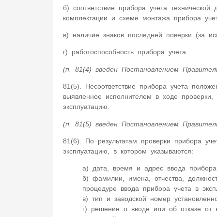
б) соответствие прибора учета технической 
комплектации и схеме монтажа прибора учет
в) наличие знаков последней поверки (за и
г) работоспособность прибора учета.
(п. 81(4) введен Постановлением Правител
81(5). Несоответствие прибора учета полож
выявленное исполнителем в ходе проверки, 
эксплуатацию.
(п. 81(5) введен Постановлением Правител
81(6). По результатам проверки прибора уч
эксплуатацию, в котором указываются:
а) дата, время и адрес ввода прибора
б) фамилии, имена, отчества, должнос
процедуре ввода прибора учета в эксп
в) тип и заводской номер установленно
г) решение о вводе или об отказе от 