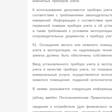
комнатных приборов учета.
К использованию допускаются приборы учет
соответствии с требованиями законодательс
измерений. Информация о соответствии приб
первичной поверки прибора учета и об уст
а также требования к условиям эксплуатаци
сопроводительных документах к прибору учет
81. Оснащение жилого или нежилого помеще
учета в эксплуатацию, их надлежащая техни
замена должны быть обеспечены собственни
Ввод установленного прибора учета в экспл
учета в качестве прибора учета, по показан
коммунальные услуги, осуществляется испол
нежилого помещения, поданной исполнителю
В заявке указывается следующая информаци
(абзац введен Постановлением Правительс
сведения о потребителе (для физического ли
удостоверяющего личность, контактный тел