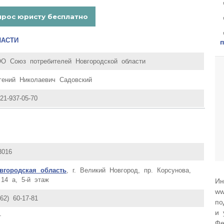
ЛАСТИ
О Союз потребителей Новгородской области
гений Николаевич Садовский
921-937-05-70
3016
вгородская область
, г. Великий Новгород, пр. Корсунова,
 14 а, 5-й этаж
Ин
ww
162) 60-17-81
по
и 
т
Фе