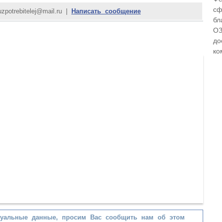
сф
uzpotrebitelej@mail.ru |
Написать сообщение
бл
ОЗ
до
ко
туальные данные, просим Вас сообщить нам об этом