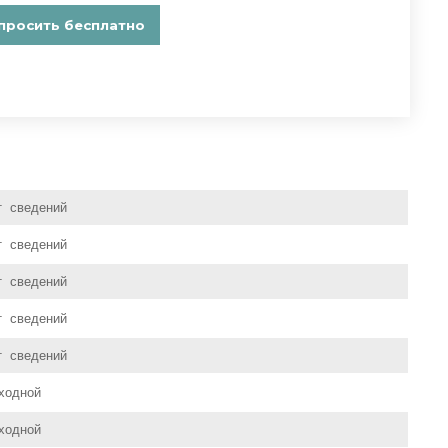
т сведений
т сведений
т сведений
т сведений
т сведений
ходной
ходной