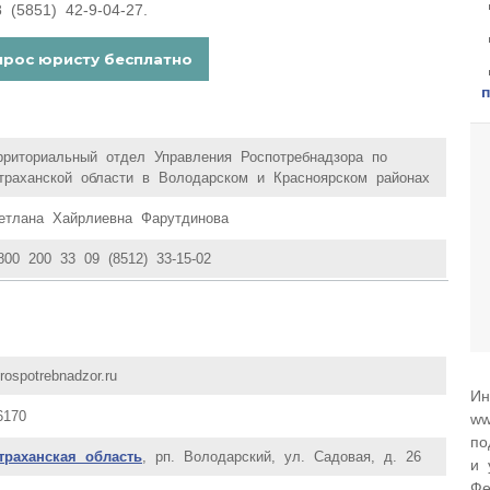
(5851) 42-9-04-27.
рриториальный отдел Управления Роспотребнадзора по
траханской области в Володарском и Красноярском районах
етлана Хайрлиевна Фарутдинова
800 200 33 09 (8512) 33-15-02
rospotrebnadzor.ru
Ин
6170
ww
по
траханская область
, рп. Володарский, ул. Садовая, д. 26
и 
Фе