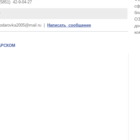
(5851) 42-9-04-27
сф
бл
т
ОЗ
lodarovka2005@mail.ru |
Написать сообщение
до
ко
АРСКОМ