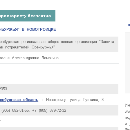
НБУРЖЬЯ" В НОВОТРОИЦКЕ
енбургская региональная общественная организация "Защита
ав потребителей Оренбуржья"
талья Александровна Ломакина
2353
енбургская область
, г. Новотроицк, улица Пушкина, 8
Ин
 (905) 892-81-55, +7 (905) 879-72-32
ww
по
т
и 
Фе