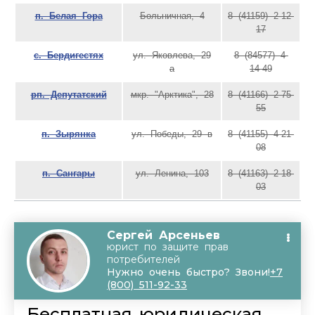
п. Белая Гора
Больничная, 4
8 (41159) 2-12-
17
с. Бердигестях
ул. Яковлева, 29
8 (84577) 4-
а
14-49
рп. Депутатский
мкр. "Арктика", 28
8 (41166) 2-75-
55
п. Зырянка
ул. Победы, 29 в
8 (41155) 4-21-
08
п. Сангары
ул. Ленина, 103
8 (41163) 2-18-
03