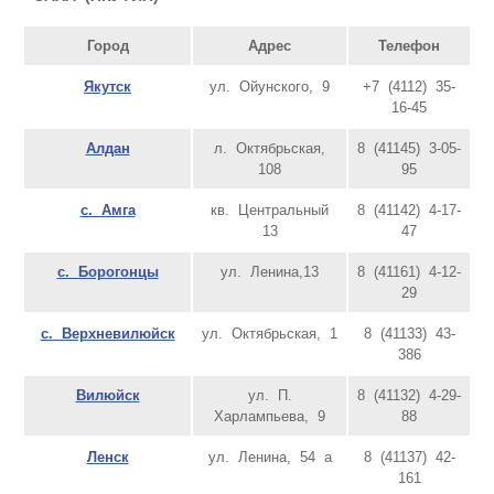
Город
Адрес
Телефон
Якутск
ул. Ойунского, 9
+7 (4112) 35-
16-45
Алдан
л. Октябрьская,
8 (41145) 3-05-
108
95
с. Амга
кв. Центральный
8 (41142) 4-17-
13
47
с. Борогонцы
ул. Ленина,13
8 (41161) 4-12-
29
с. Верхневилюйск
ул. Октябрьская, 1
8 (41133) 43-
386
Вилюйск
ул. П.
8 (41132) 4-29-
Харлампьева, 9
88
Ленск
ул. Ленина, 54 а
8 (41137) 42-
161